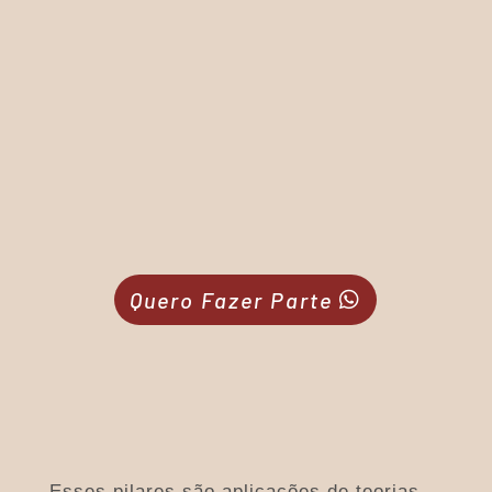
EU-NO-MUNDO –
essa é a hora
dos resultados, tendo mapeado os
impactos de nossas competências
e colocado em prática no pilar
anterior. Agora é hora de viver e
assistir aos resultados, como se
fosse uma gota de água em um
lago, que quando cai reverbera, vai
se movendo e se ampliando por
todo contexto.
Quero Fazer Parte
Esses pilares são aplicações de teorias