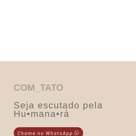
Jornada: Como eu funciono?
COM_TATO
Seja escutado pela
Hu
•
mana
•
rá
Chame no WhatsApp