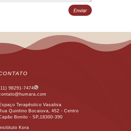
Enviar
CONTATO
(11) 98291-7474
contato@humara.com
Espaço Terapêutico Vasalisa
Rua Quintino Bocaiuva, 452 - Centro
Capão Bonito - SP,18300-390
Insitituto Kora