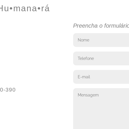
 Hu
•
mana
•
rá
Preencha o formulári
00-390